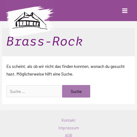
Zum
Inhalt
Main
springen
Menu
Brass-Rock
Es scheint, als ob wir nicht das finden konnten, wonach du gesucht
hast. Möglicherweise hilft eine Suche.
Suchen
nach:
Kontakt
Impressum
AGB