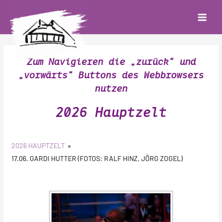
Zum
Inhalt
Main
springen
Menu
Zum Navigieren die „zurück“ und
„vorwärts“ Buttons des Webbrowsers
nutzen
2026 Hauptzelt
2026 HAUPTZELT
»
17.06. GARDI HUTTER (FOTOS: RALF HINZ, JÖRG ZOGEL)