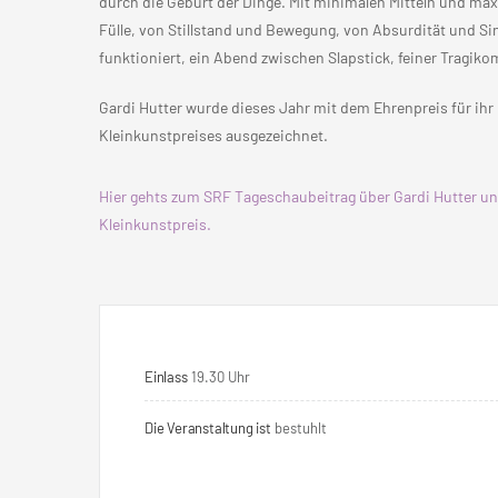
durch die Geburt der Dinge. Mit minimalen Mitteln und ma
Fülle, von Stillstand und Bewegung, von Absurdität und Sin
funktioniert, ein Abend zwischen Slapstick, feiner Trag
Gardi Hutter wurde dieses Jahr mit dem Ehrenpreis für ih
Kleinkunstpreises ausgezeichnet.
Hier gehts zum SRF Tageschaubeitrag über Gardi Hutter u
Kleinkunstpreis.
Einlass
19.30 Uhr
Die Veranstaltung ist
bestuhlt