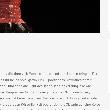
Bühne, die ohne viele Worte berühren und zum Lachen bringen. Die
Zelt ihr neues Solo „gardiZERO“ – poetisches Clowntheater mit
 neu und ohne die Figur der Hanna, ist eine vergnügliche wie
r Dinge – dem Nichts. Sie zeigt, dass das Nichts nicht leer,
eere erwächst Leben, aus dem Chaos entsteht Ordnung, und aus dem
r großartigen Körperlichkeit begibt sich die Clownin auf eine Reise