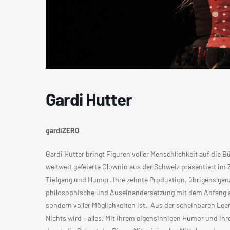
Gardi Hutter
gardiZERO
Gardi Hutter bringt Figuren voller Menschlichkeit auf die 
weltweit gefeierte Clownin aus der Schweiz präsentiert im 
Tiefgang und Humor. Ihre zehnte Produktion, übrigens ganz
philosophische und Auseinandersetzung mit dem Anfang alle
sondern voller Möglichkeiten ist. Aus der scheinbaren L
Nichts wird – alles. Mit ihrem eigensinnigen Humor und ihre