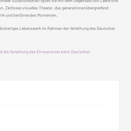
ximaler Ausdruckskraft spielt sie mit dem Gegensatz von Leere und
n. Zeitloses visuelles Theater, das generationenübergreifend
ikomik und berührenden Momenten.
r bisheriges Lebenswerk im Rahmen der Verleihung des Deutscher
nd die Verleihung des Ehrenpreises beim Deutschen